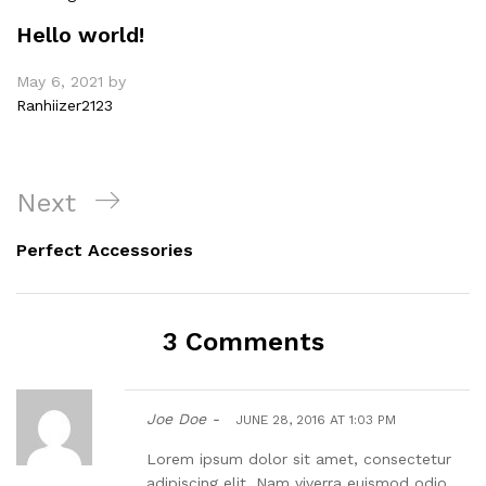
Hello world!
May 6, 2021
by
Ranhiizer2123
Post
Next
Next
navigation
Post
Perfect Accessories
3 Comments
Joe Doe -
JUNE 28, 2016 AT 1:03 PM
Lorem ipsum dolor sit amet, consectetur
adipiscing elit. Nam viverra euismod odio,