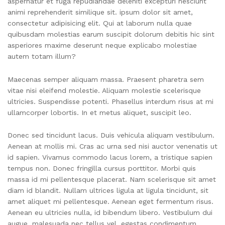
aspernatur et fuga repudiandae deleniti excepturi nesciunt
animi reprehenderit similique sit. ipsum dolor sit amet,
consectetur adipisicing elit. Qui at laborum nulla quae
quibusdam molestias earum suscipit dolorum debitis hic sint
asperiores maxime deserunt neque explicabo molestiae
autem totam illum?
Maecenas semper aliquam massa. Praesent pharetra sem
vitae nisi eleifend molestie. Aliquam molestie scelerisque
ultricies. Suspendisse potenti. Phasellus interdum risus at mi
ullamcorper lobortis. In et metus aliquet, suscipit leo.
Donec sed tincidunt lacus. Duis vehicula aliquam vestibulum.
Aenean at mollis mi. Cras ac urna sed nisi auctor venenatis ut
id sapien. Vivamus commodo lacus lorem, a tristique sapien
tempus non. Donec fringilla cursus porttitor. Morbi quis
massa id mi pellentesque placerat. Nam scelerisque sit amet
diam id blandit. Nullam ultrices ligula at ligula tincidunt, sit
amet aliquet mi pellentesque. Aenean eget fermentum risus.
Aenean eu ultricies nulla, id bibendum libero. Vestibulum dui
augue, malesuada nec tellus vel, egestas condimentum